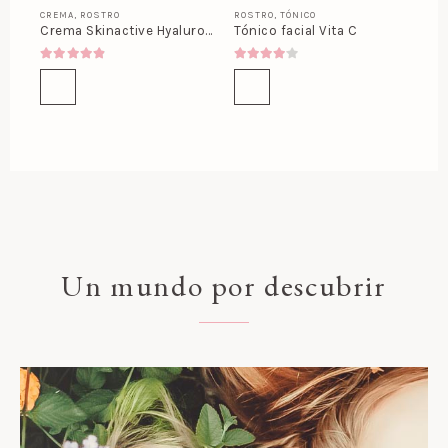
CREMA
,
ROSTRO
ROSTRO
,
TÓNICO
Crema Skinactive Hyaluronic 8D
Tónico facial Vita C
4.80
out of 5
4.00
out of 5
Un mundo por descubrir
Cabello radiante