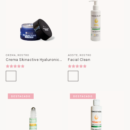
CREMA
,
ROSTRO
ACEITE
,
ROSTRO
Crema Skinactive Hyaluronic 8D
Facial Clean
4.80
out of 5
5.00
out of 5
DESTACADO
DESTACADO