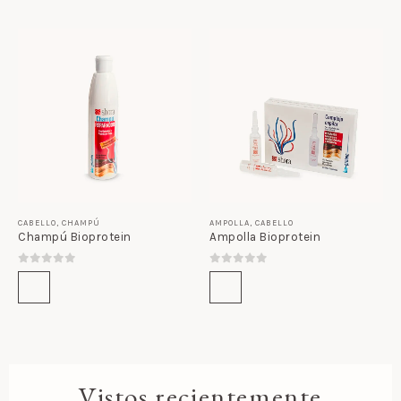
CABELLO
,
CHAMPÚ
AMPOLLA
,
CABELLO
Champú Bioprotein
Ampolla Bioprotein
0
out of 5
0
out of 5
Vistos recientemente