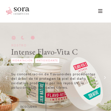
ROSTRO
Intense Flavo-Vita C
HIDRATACIÓN
ANTIOXIDANTE
Su concentración de flavonoides procedentes
del árbol de té protegen la piel del daño
oxidativo producido por los rayos UV, la
polución y los radicales libres.
DESCUBRIR