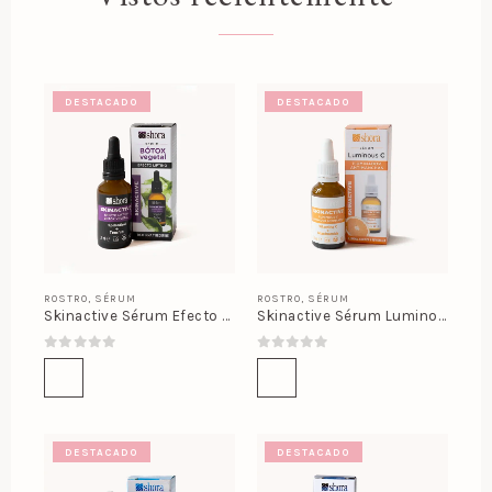
DESTACADO
DESTACADO
ROSTRO
,
SÉRUM
ROSTRO
,
SÉRUM
Skinactive Sérum Efecto Lifting
Skinactive Sérum Luminous C
0
out of 5
0
out of 5
DESTACADO
DESTACADO