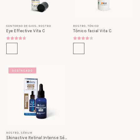
CONTORNO DE OJOS
,
ROSTRO
ROSTRO
,
TÓNICO
Eye Effective Vita C
Tónico facial Vita C
4.50
out of 5
4.00
out of 5
DESTACADO
ROSTRO
,
SÉRUM
Skinactive Retinal Intense Sérum