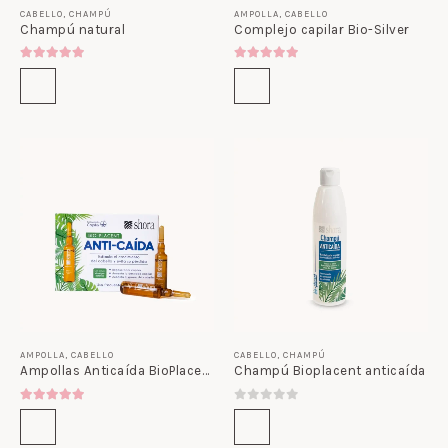
CABELLO
,
CHAMPÚ
AMPOLLA
,
CABELLO
Champú natural
Complejo capilar Bio-Silver
5.00
out of 5
5.00
out of 5
AMPOLLA
,
CABELLO
CABELLO
,
CHAMPÚ
Ampollas Anticaída BioPlacent
Champú Bioplacent anticaída
5.00
out of 5
0
out of 5