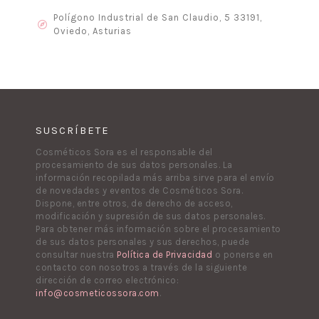
Polígono Industrial de San Claudio, 5 33191,
Oviedo, Asturias
SUSCRÍBETE
Cosméticos Sora es el responsable del
procesamiento de sus datos personales. La
información recopilada más arriba sirve para el envío
de novedades y eventos de Cosméticos Sora.
Dispone, entre otros, de derecho de acceso,
modificación y supresión de sus datos personales.
Para obtener más información sobre el procesamiento
de sus datos personales y sus derechos, puede
consultar nuestra
Política de Privacidad
o ponerse en
contacto con nosotros a través de la siguiente
dirección de correo electrónico:
info@cosmeticossora.com
.