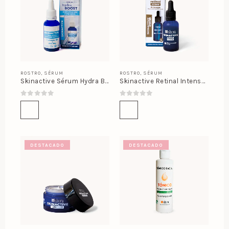
ROSTRO
,
SÉRUM
ROSTRO
,
SÉRUM
Skinactive Sérum Hydra Boost
Skinactive Retinal Intense Sérum
0
out of 5
0
out of 5
DESTACADO
DESTACADO