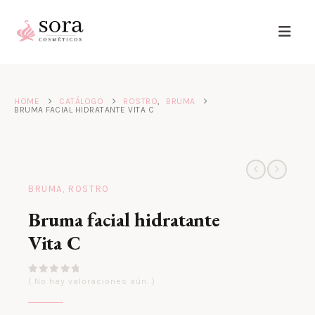
HOME
CATÁLOGO
ROSTRO
,
BRUMA
BRUMA FACIAL HIDRATANTE VITA C
BRUMA
,
ROSTRO
Bruma facial hidratante
Vita C
0
out of 5
( No hay valoraciones aún. )