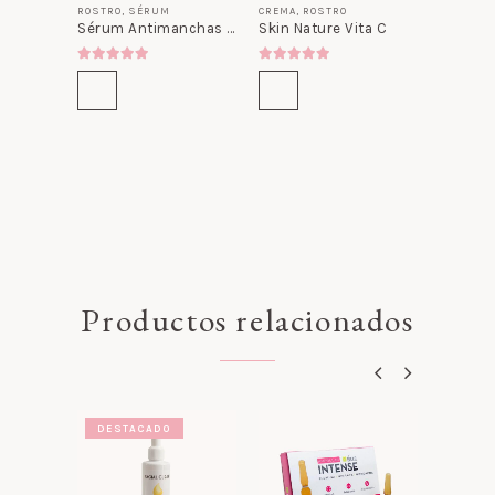
ROSTRO
,
SÉRUM
CREMA
,
ROSTRO
Sérum Antimanchas Vita C
Skin Nature Vita C
5.00
out of 5
5.00
out of 5
Productos relacionados
DESTACADO