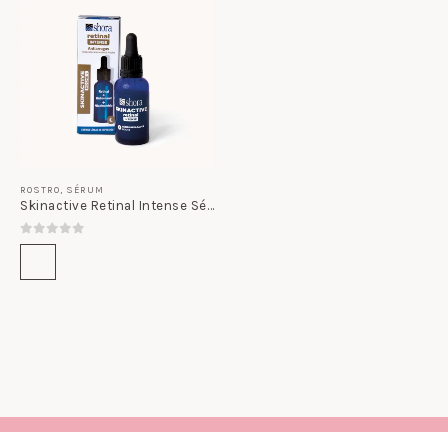
ROSTRO
,
SÉRUM
Skinactive Retinal Intense Sérum
0
out of 5