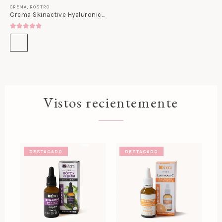
CREMA
,
ROSTRO
Crema Skinactive Hyaluronic 8D
4.80
out of 5
Vistos recientemente
DESTACADO
DESTACADO