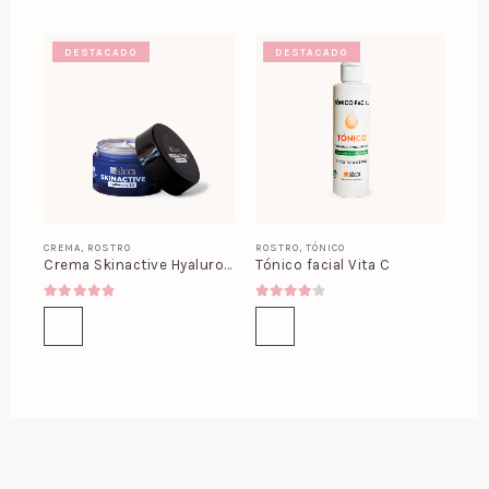
DESTACADO
DESTACADO
CREMA
,
ROSTRO
ROSTRO
,
TÓNICO
Crema Skinactive Hyaluronic 8D
Tónico facial Vita C
4.80
out of 5
4.00
out of 5