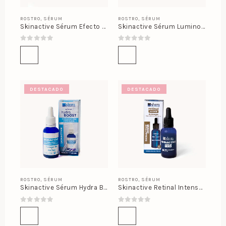
ROSTRO
,
SÉRUM
ROSTRO
,
SÉRUM
Skinactive Sérum Efecto Lifting
Skinactive Sérum Luminous C
0
out of 5
0
out of 5
DESTACADO
DESTACADO
ROSTRO
,
SÉRUM
ROSTRO
,
SÉRUM
Skinactive Sérum Hydra Boost
Skinactive Retinal Intense Sérum
0
out of 5
0
out of 5