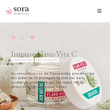
ROSTRO
Intense Flavo-Vita C
HIDRATACIÓN
ANTIOXIDANTE
Su concentración de flavonoides procedentes
del árbol de té protegen la piel del daño
oxidativo producido por los rayos UV, la
polución y los radicales libres.
DESCUBRIR