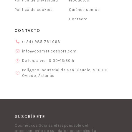
Política de privacidad
Productos
Política de cookies
Quiénes somos
Contacto
CONTACTO
(+34) 985 781 068
info@cosmeticossora.com
De lun. a vie.: 9:30–13:30 h
Polígono Industrial de San Claudio, 5 33191,
Oviedo, Asturias
SUSCRÍBETE
Cosméticos Sora es el responsable del
procesamiento de sus datos personales. La