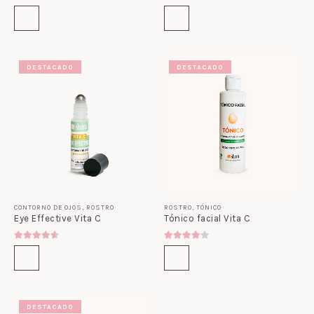
4.80
out of 5
5.00
out of 5
DESTACADO
DESTACADO
CONTORNO DE OJOS
,
ROSTRO
ROSTRO
,
TÓNICO
Eye Effective Vita C
Tónico facial Vita C
4.50
out of 5
4.00
out of 5
DESTACADO