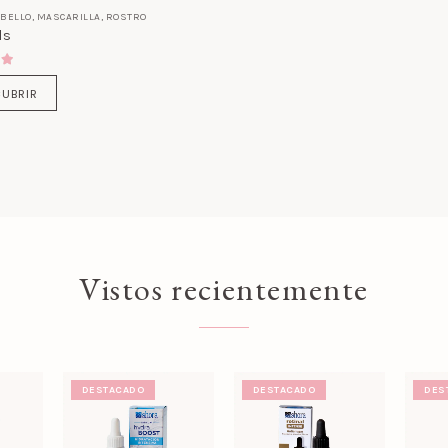
ABELLO
,
MASCARILLA
,
ROSTRO
ls
t of 5
UBRIR
Vistos recientemente
DESTACADO
DESTACADO
DES