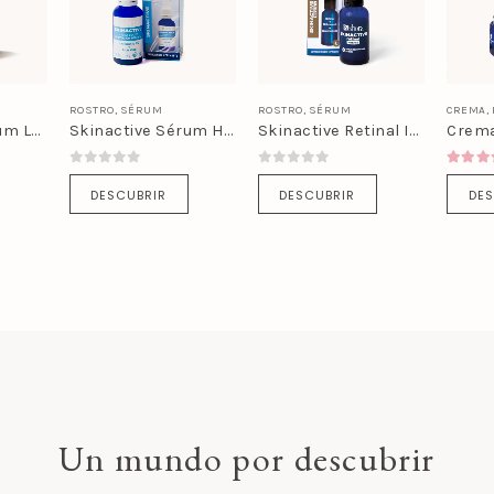
ROSTRO
,
SÉRUM
ROSTRO
,
SÉRUM
CREMA
,
Skinactive Sérum Luminous C
Skinactive Sérum Hydra Boost
Skinactive Retinal Intense Sérum
0
out of 5
0
out of 5
4.80
o
DESCUBRIR
DESCUBRIR
DES
Un mundo por descubrir