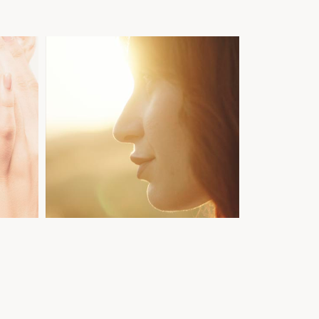
e
Ilumina el
mundo
Cuida tu mirada
Descubrir