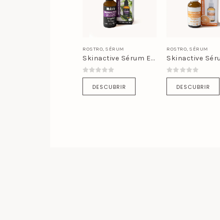
ROSTRO
,
SÉRUM
ROSTRO
,
SÉRUM
Skinactive Sérum Efecto Lifting
0
out of 5
0
out of 5
DESCUBRIR
DESCUBRIR