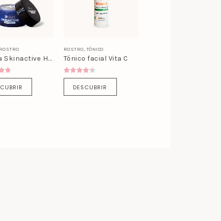
ROSTRO
ROSTRO
,
TÓNICO
Crema Skinactive Hyaluronic 8D
Tónico facial Vita C
ut of 5
4.00
out of 5
CUBRIR
DESCUBRIR