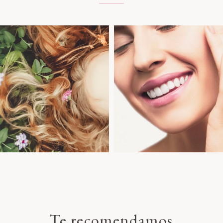
Colores qu
bello radiante
inspiran
Cuidado capilar
La paleta de tu vida
Descubrir
Descubrir
Te recomendamos