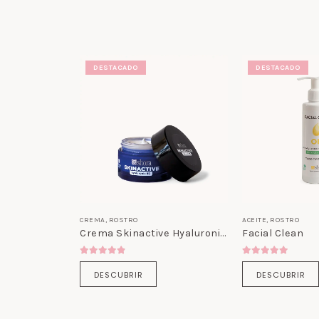
DESTACADO
DESTACADO
CREMA
,
ROSTRO
ACEITE
,
ROSTRO
Crema Skinactive Hyaluronic 8D
Facial Clean
4.80
out of 5
5.00
out of 5
DESCUBRIR
DESCUBRIR