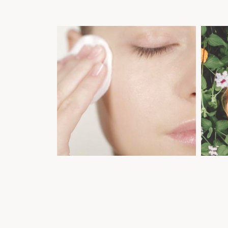
Una piel sana
Ca
Cuidado facial
Descubrir