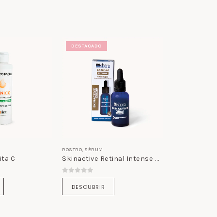
DESTACADO
ROSTRO
,
SÉRUM
ita C
Skinactive Retinal Intense Sérum
5
0
out of 5
DESCUBRIR