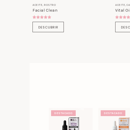
ACEITE
,
ROSTRO
ACEITE
,
C
Facial Clean
Vital Oi
5.00
out of 5
5.00
ou
DESCUBRIR
DESC
DESTACADO
DESTACADO