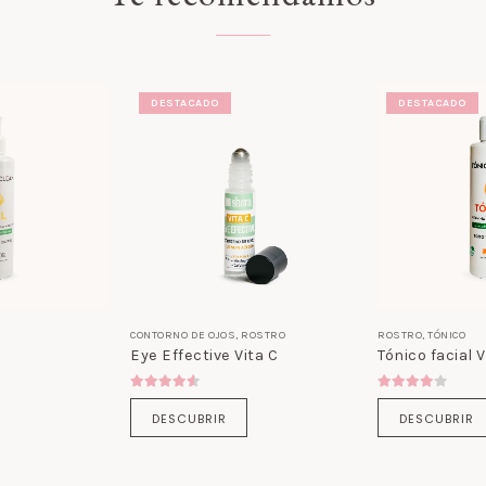
DESTACADO
DESTACADO
CONTORNO DE OJOS
,
ROSTRO
ROSTRO
,
TÓNICO
Eye Effective Vita C
Tónico facial V
4.50
out of 5
4.00
out of 
DESCUBRIR
DESCUBRIR