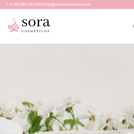
T. (+34) 985 781 068 | info@cosmeticossora.com